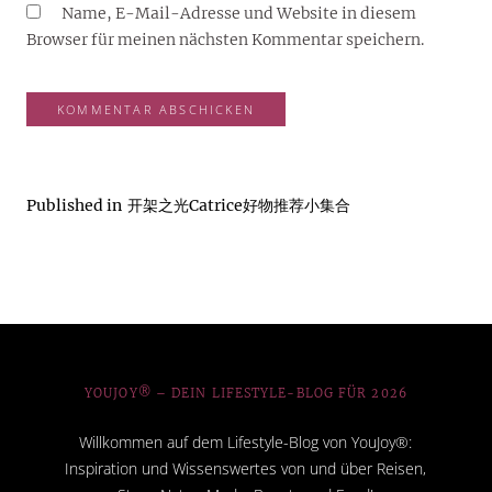
Name, E-Mail-Adresse und Website in diesem
Browser für meinen nächsten Kommentar speichern.
Published in
开架之光Catrice好物推荐小集合
YOUJOY® – DEIN LIFESTYLE-BLOG FÜR 2026
Willkommen auf dem Lifestyle-Blog von YouJoy®:
Inspiration und Wissenswertes von und über Reisen,