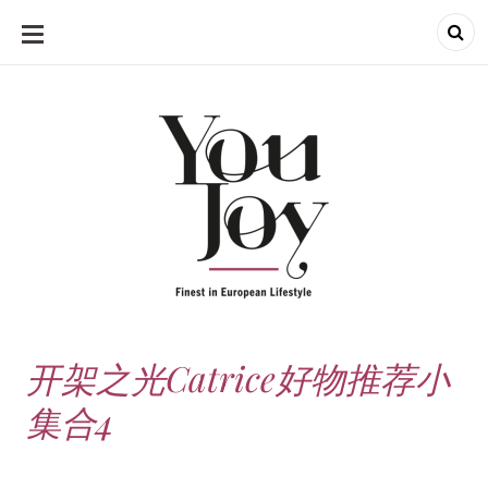
SKIP
TO
CONTENT
开架之光Catrice好物推荐小
集合4