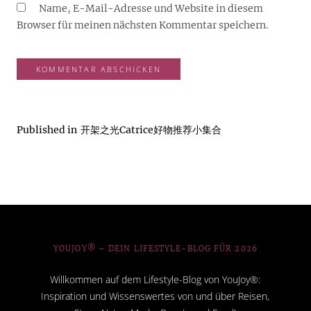
Name, E-Mail-Adresse und Website in diesem
Browser für meinen nächsten Kommentar speichern.
Published in
开架之光Catrice好物推荐小集合
YOUJOY® – DEIN LIFESTYLE-BLOG FÜR 2026
Willkommen auf dem Lifestyle-Blog von YouJoy®:
Inspiration und Wissenswertes von und über Reisen,