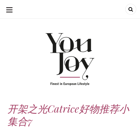
SKIP
TO
CONTENT
开架之光Catrice好物推荐小
集合7