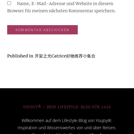
Name, E-Mail-Adresse und Website in diesem
Browser für meinen nächsten Kommentar speichern.
Published in
开架之光Catrice好物推荐小集合
YOUJOY® – DEIN LIFESTYLE-BLOG FÜR 2026
Willkommen auf dem Lifestyle-Blog von YouJoy®:
Inspiration und Wissenswertes von und über Reisen,