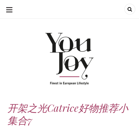
SKIP
TO
CONTENT
开架之光Catrice好物推荐小
集合7