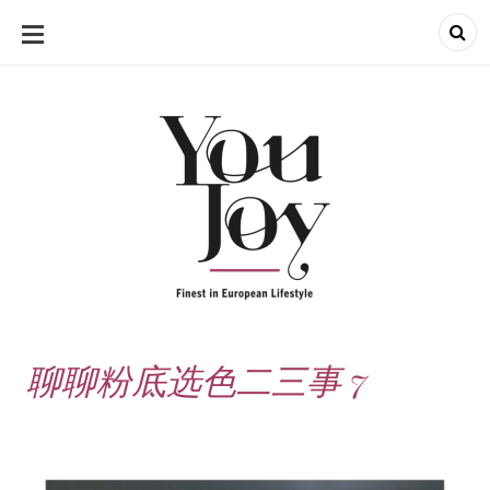
SKIP
TO
CONTENT
聊聊粉底选色二三事 7