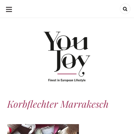
SKIP
TO
CONTENT
Korbflechter Marrakesch