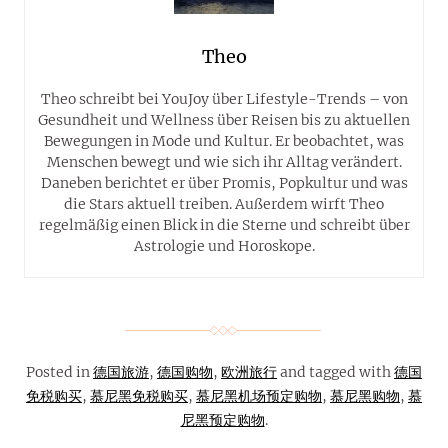
Theo
Theo schreibt bei YouJoy über Lifestyle-Trends – von
Gesundheit und Wellness über Reisen bis zu aktuellen
Bewegungen in Mode und Kultur. Er beobachtet, was
Menschen bewegt und wie sich ihr Alltag verändert.
Daneben berichtet er über Promis, Popkultur und was
die Stars aktuell treiben. Außerdem wirft Theo
regelmäßig einen Blick in die Sterne und schreibt über
Astrologie und Horoskope.
Posted in
德国旅游
,
德国购物
,
欧洲旅行
and tagged with
德国
免税购买
,
慕尼黑免税购买
,
慕尼黑机场预定购物
,
慕尼黑购物
,
慕
尼黑预定购物
.