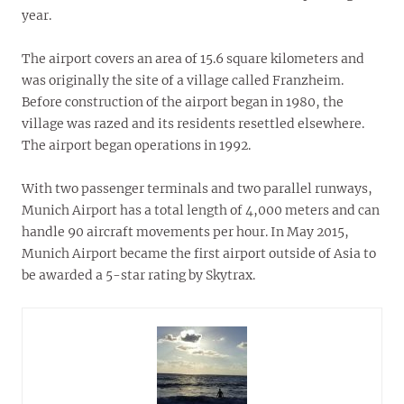
year.
The airport covers an area of ​​15.6 square kilometers and
was originally the site of a village called Franzheim.
Before construction of the airport began in 1980, the
village was razed and its residents resettled elsewhere.
The airport began operations in 1992.
With two passenger terminals and two parallel runways,
Munich Airport has a total length of 4,000 meters and can
handle 90 aircraft movements per hour. In May 2015,
Munich Airport became the first airport outside of Asia to
be awarded a 5-star rating by Skytrax.