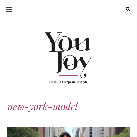
SKIP
TO
CONTENT
new-york-model