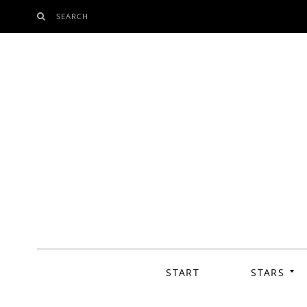
SEARCH
SKIP
TO
CONTENT
START
STARS