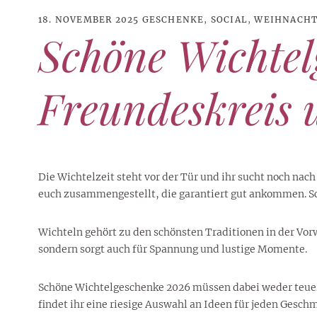
18. NOVEMBER 2025
GESCHENKE
,
SOCIAL
,
WEIHNACH
Schöne Wichtel
Freundeskreis 
Die Wichtelzeit steht vor der Tür und ihr sucht noch nac
euch zusammengestellt, die garantiert gut ankommen. Sch
Wichteln gehört zu den schönsten Traditionen in der Vor
21. JUNI 2026
DANI KLIEBER NACKT
,
DANI KLIEBER
sondern sorgt auch für Spannung und lustige Momente.
1. AUGUST 2026
GEBURTSTAGSFEIER
,
2. AUGUST 2026
NUDE
,
PROMI-ALARM
HOROSKOP
,
STAR-CHECK
,
HOROSKOP DER LIEBE
,
STARS
,
STYLE
,
,
12. JULI 2026
FASHION
,
LUXUSMODE
GEBURTSTAGSGESCHENKE
,
PARTY-TIPPS
9. JULI 2026
TRAVEL
STERNZEICHEN
,
TAGESHOROSKOP
STYLE-CHECK
,
WOCHENHOROSKOP
Leiser Stil? Wie Minimalismus
Tolle Torte zum Geburtstag –
Geburtstagsreisen statt
Liebe-Wochenhoroskop 3. bis 9.
Dani Klieber – Alter, Wohnort
Schöne Wichtelgeschenke 2026 müssen dabei weder teuer 
28. MAI 2026
DATING
,
TESTS
die lauteste Botschaft sendet
einfache Ideen und schnelle
Alltagstrott – schöne
und Einkommen des TikTok-
August 2026 für alle
Casual Dating – was
findet ihr eine riesige Auswahl an Ideen für jeden Gesch