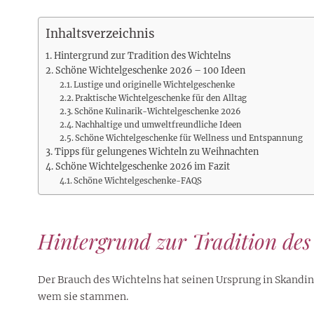
Rezepte
Erinnerungen für viele weitere
Sternzeichen
Stars 2026
dahintersteckt und was bei
MORE
Jahre
Plattformen zu beachten ist
Inhaltsverzeichnis
MORE
MORE
MORE
MORE
Hintergrund zur Tradition des Wichtelns
MORE
Schöne Wichtelgeschenke 2026 – 100 Ideen
Lustige und originelle Wichtelgeschenke
Praktische Wichtelgeschenke für den Alltag
Schöne Kulinarik-Wichtelgeschenke 2026
Nachhaltige und umweltfreundliche Ideen
Schöne Wichtelgeschenke für Wellness und Entspannung
Tipps für gelungenes Wichteln zu Weihnachten
Schöne Wichtelgeschenke 2026 im Fazit
Schöne Wichtelgeschenke-FAQS
Hintergrund zur Tradition des
Der Brauch des Wichtelns hat seinen Ursprung in Skandin
wem sie stammen.