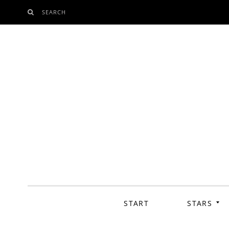
SEARCH
SKIP
TO
CONTENT
START
STARS