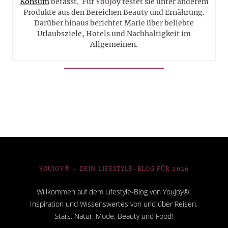
Konsum
befasst. Für YouJoy testet sie unter anderem
Produkte aus den Bereichen Beauty und Ernährung.
Darüber hinaus berichtet Marie über beliebte
Urlaubsziele, Hotels und Nachhaltigkeit im
Allgemeinen.
YOUJOY® – DEIN LIFESTYLE-BLOG FÜR 2026
Willkommen auf dem Lifestyle-Blog von YouJoy®:
Inspiration und Wissenswertes von und über Reisen,
Stars, Natur, Mode, Beauty und Food!