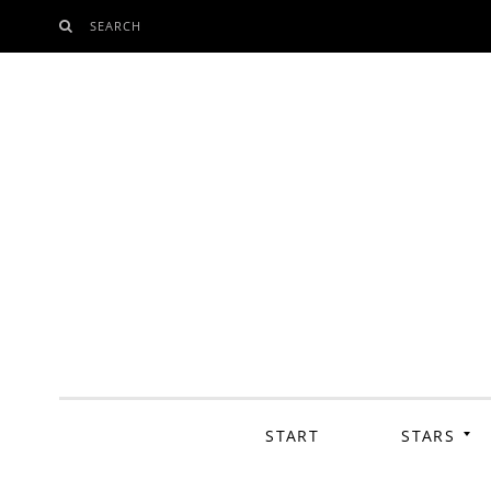
SEARCH
SKIP
TO
CONTENT
START
STARS