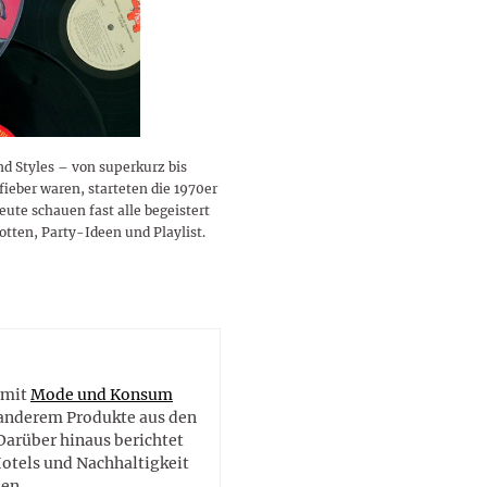
lustigen Sprüche helfen beim
Profi
Traumurlaub im
Start, Teilnehmer, Gagen und
BMI-Rechner für Frauen 2026
Ausblick für Frauen und
Gratulieren
schneeweißen Salzburger
Skandale
– Online-Rechner mit
Männer aller Sternzeichen
Land
hilfreichen Tipps
d Styles – von superkurz bis
fieber waren, starteten die 1970er
eute schauen fast alle begeistert
ten, Party-Ideen und Playlist.
e
 mit
Mode und Konsum
r anderem Produkte aus den
Darüber hinaus berichtet
Hotels und Nachhaltigkeit
en.