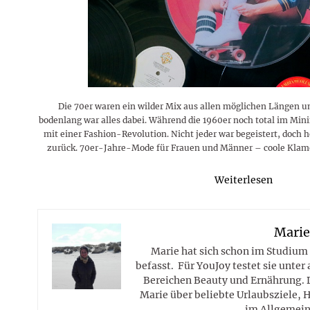
Rezepte
Erinnerungen für viele weitere
Sternzeichen
Stars 2026
dahintersteckt und was bei
MORE
Jahre
Plattformen zu beachten ist
MORE
MORE
MORE
MORE
MORE
Die 70er waren ein wilder Mix aus allen möglichen Längen un
bodenlang war alles dabei. Während die 1960er noch total im Mini
mit einer Fashion-Revolution. Nicht jeder war begeistert, doch h
zurück. 70er-Jahre-Mode für Frauen und Männer – coole Klamot
Weiterlesen
Mari
Marie hat sich schon im Studium
befasst. Für YouJoy testet sie unte
Bereichen Beauty und Ernährung. 
Marie über beliebte Urlaubsziele, 
im Allgemein