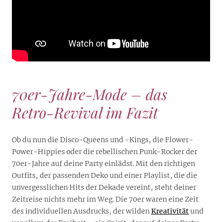
70er-Jahre-Mode – das
Retro-Revival im Fazit
Ob du nun die Disco-Queens und -Kings, die Flower-
Power-Hippies oder die rebellischen Punk-Rocker der
70er-Jahre auf deine Party einlädst. Mit den richtigen
Outfits, der passenden Deko und einer Playlist, die die
unvergesslichen Hits der Dekade vereint, steht deiner
Zeitreise nichts mehr im Weg. Die 70er waren eine Zeit
des individuellen Ausdrucks, der wilden
Kreativität
und