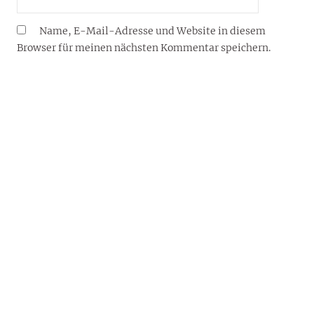
Name, E-Mail-Adresse und Website in diesem
Browser für meinen nächsten Kommentar speichern.
YOUJOY® – DEIN LIFESTYLE-BLOG FÜR 2026
Willkommen auf dem Lifestyle-Blog von YouJoy®:
Inspiration und Wissenswertes von und über Reisen,