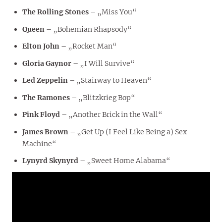
The Rolling Stones
– „Miss You“
Queen
– „Bohemian Rhapsody“
Elton John
– „Rocket Man“
Gloria Gaynor
– „I Will Survive“
Led Zeppelin
– „Stairway to Heaven“
The Ramones
– „Blitzkrieg Bop“
Pink Floyd
– „Another Brick in the Wall“
James Brown
– „Get Up (I Feel Like Being a) Sex
Machine“
Lynyrd Skynyrd
– „Sweet Home Alabama“