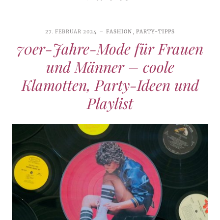
27. FEBRUAR 2024
FASHION
,
PARTY-TIPPS
70er-Jahre-Mode für Frauen
und Männer – coole
Klamotten, Party-Ideen und
Playlist