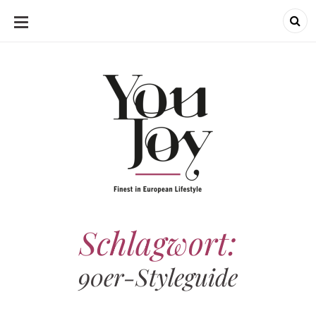
SKIP
TO
CONTENT
Schlagwort:
90er-Styleguide