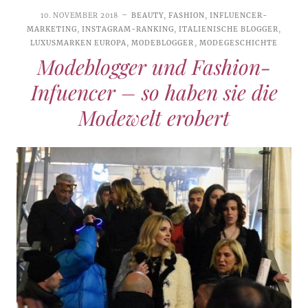
10. NOVEMBER 2018
BEAUTY
,
FASHION
,
INFLUENCER-
MARKETING
,
INSTAGRAM-RANKING
,
ITALIENISCHE BLOGGER
,
LUXUSMARKEN EUROPA
,
MODEBLOGGER
,
MODEGESCHICHTE
Modeblogger und Fashion-
Infuencer – so haben sie die
Modewelt erobert