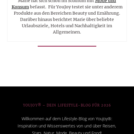
Marie hat sich schon im Studium mit
Mode und
Konsum
befasst. Für YouJoy testet sie unter anderem
Produkte aus den Bereichen Beauty und Ernährung.
Darüber hinaus berichtet Marie über beliebte
Urlaubsziele, Hotels und Nachhaltigkeit im
Allgemeinen.
YOUJOY® – DEIN LIFESTYLE-BLOG FÜR 2026
Willkommen auf dem Lifestyle-Blog von YouJoy®:
Inspiration und Wissenswertes von und über Reisen,
Stars, Natur, Mode, Beauty und Food!