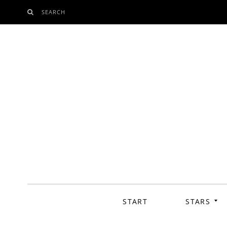
SEARCH
SKIP
TO
CONTENT
START
STARS