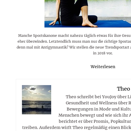
Rezepte
Erinnerungen für viele weitere
Sternzeichen
Stars 2026
dahintersteckt und was bei
MORE
Jahre
Plattformen zu beachten ist
MORE
MORE
MORE
MORE
MORE
Manche Sportskanone macht nahezu täglich etwas für ihre Gesu
eher überwinden. Letztendlich muss man nur die richtige Sportar
denn mal mit Antigymnastik? Wir stellen die neue Trendsportart 
in 2018 vor.
Weiterlesen
Theo
Theo schreibt bei YouJoy über 
Gesundheit und Wellness über R
Bewegungen in Mode und Kultur
Menschen bewegt und wie sich ihr 
berichtet er über Promis, Popkultur
treiben. Außerdem wirft Theo regelmäßig einen Blick 