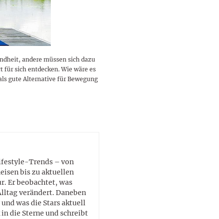
lustigen Sprüche helfen beim
Profi
Traumurlaub im
Start, Teilnehmer, Gagen und
BMI-Rechner für Frauen 2026
Ausblick für Frauen und
Gratulieren
schneeweißen Salzburger
Skandale
– Online-Rechner mit
Männer aller Sternzeichen
Land
hilfreichen Tipps
ndheit, andere müssen sich dazu
t für sich entdecken. Wie wäre es
als gute Alternative für Bewegung
Lifestyle-Trends – von
eisen bis zu aktuellen
. Er beobachtet, was
Alltag verändert. Daneben
 und was die Stars aktuell
in die Sterne und schreibt