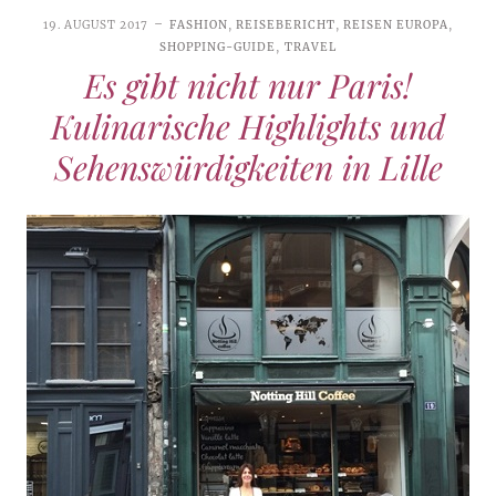
19. AUGUST 2017
FASHION
,
REISEBERICHT
,
REISEN EUROPA
,
SHOPPING-GUIDE
,
TRAVEL
Es gibt nicht nur Paris!
Kulinarische Highlights und
Sehenswürdigkeiten in Lille