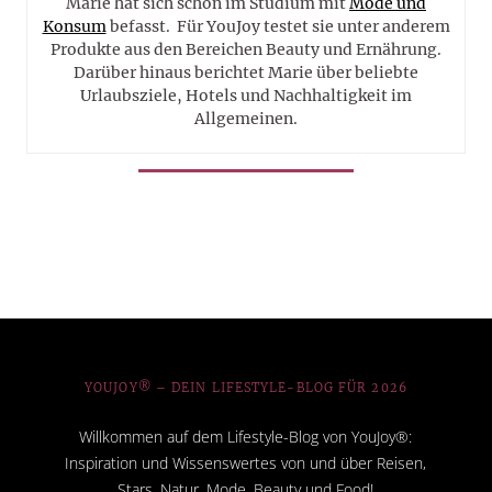
Marie hat sich schon im Studium mit
Mode und
Konsum
befasst. Für YouJoy testet sie unter anderem
Produkte aus den Bereichen Beauty und Ernährung.
Darüber hinaus berichtet Marie über beliebte
Urlaubsziele, Hotels und Nachhaltigkeit im
Allgemeinen.
YOUJOY® – DEIN LIFESTYLE-BLOG FÜR 2026
Willkommen auf dem Lifestyle-Blog von YouJoy®:
Inspiration und Wissenswertes von und über Reisen,
Stars, Natur, Mode, Beauty und Food!