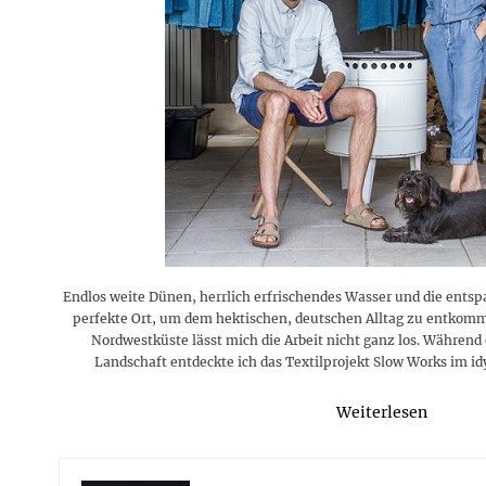
Rezepte
Erinnerungen für viele weitere
Sternzeichen
Stars 2026
dahintersteckt und was bei
MORE
Jahre
Plattformen zu beachten ist
MORE
MORE
MORE
MORE
MORE
Endlos weite Dünen, herrlich erfrischendes Wasser und die entsp
perfekte Ort, um dem hektischen, deutschen Alltag zu entkomm
Nordwestküste lässt mich die Arbeit nicht ganz los. Während 
Landschaft entdeckte ich das Textilprojekt Slow Works im id
Weiterlesen