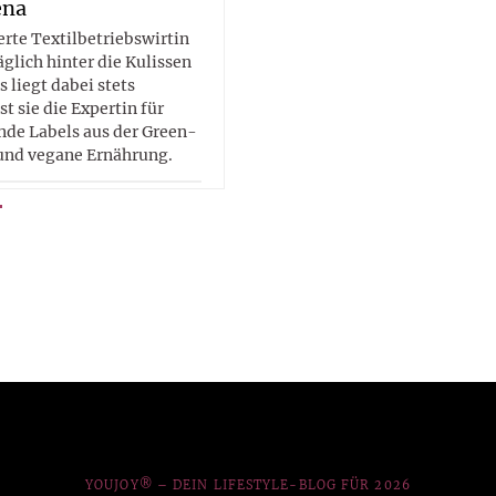
ena
erte Textilbetriebswirtin
glich hinter die Kulissen
 liegt dabei stets
ist sie die Expertin für
de Labels aus der Green-
und vegane Ernährung.
YOUJOY® – DEIN LIFESTYLE-BLOG FÜR 2026