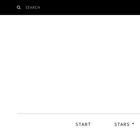
SEARCH
SKIP
TO
CONTENT
START
STARS