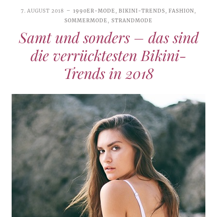
7. AUGUST 2018
1990ER-MODE
,
BIKINI-TRENDS
,
FASHION
,
SOMMERMODE
,
STRANDMODE
Samt und sonders – das sind
die verrücktesten Bikini-
Trends in 2018