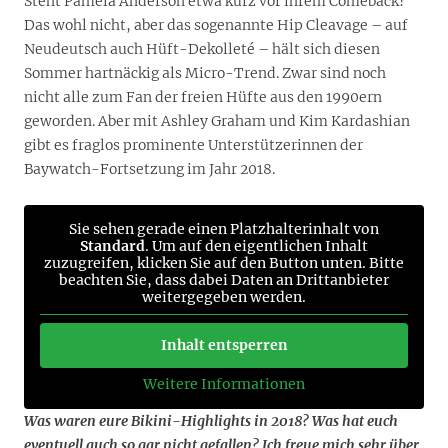
Steht Pamela Anderson etwa kurz vor ihrem Comeback?
Das wohl nicht, aber das sogenannte Hip Cleavage – auf
Neudeutsch auch Hüft-Dekolleté – hält sich diesen
Sommer hartnäckig als Micro-Trend. Zwar sind noch
nicht alle zum Fan der freien Hüfte aus den 1990ern
geworden. Aber mit Ashley Graham und Kim Kardashian
gibt es fraglos prominente Unterstützerinnen der
Baywatch-Fortsetzung im Jahr 2018.
Sie sehen gerade einen Platzhalterinhalt von
Standard
. Um auf den eigentlichen Inhalt
zuzugreifen, klicken Sie auf den Button unten. Bitte
beachten Sie, dass dabei Daten an Drittanbieter
weitergegeben werden.
Inhalt entsperren
Weitere Informationen
Was waren eure Bikini-Highlights in 2018? Was hat euch
eventuell auch so gar nicht gefallen? Ich freue mich sehr über