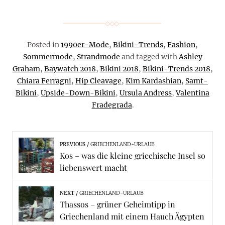
Posted in
1990er-Mode
,
Bikini-Trends
,
Fashion
,
Sommermode
,
Strandmode
and tagged with
Ashley
Graham
,
Baywatch 2018
,
Bikini 2018
,
Bikini-Trends 2018
,
Chiara Ferragni
,
Hip Cleavage
,
Kim Kardashian
,
Samt-
Bikini
,
Upside-Down-Bikini
,
Ursula Andress
,
Valentina
Fradegrada
.
PREVIOUS
GRIECHENLAND-URLAUB
Kos – was die kleine griechische Insel so
liebenswert macht
NEXT
GRIECHENLAND-URLAUB
Thassos – grüner Geheimtipp in
Griechenland mit einem Hauch Ägypten