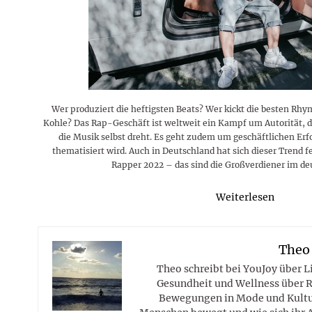
Rezepte
Erinnerungen für viele weitere
Sternzeichen
Stars 2026
dahintersteckt und was bei
MORE
Jahre
Plattformen zu beachten ist
MORE
MORE
MORE
MORE
MORE
Wer produziert die heftigsten Beats? Wer kickt die besten Rh
Kohle? Das Rap-Geschäft ist weltweit ein Kampf um Autorität, d
die Musik selbst dreht. Es geht zudem um geschäftlichen Erfo
thematisiert wird. Auch in Deutschland hat sich dieser Trend fe
Rapper 2022 – das sind die Großverdiener im d
Weiterlesen
Theo
Theo schreibt bei YouJoy über 
Gesundheit und Wellness über R
Bewegungen in Mode und Kultur