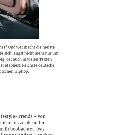
lustigen Sprüche helfen beim
Profi
Traumurlaub im
Start, Teilnehmer, Gagen und
BMI-Rechner für Frauen 2026
Ausblick für Frauen und
Gratulieren
schneeweißen Salzburger
Skandale
– Online-Rechner mit
Männer aller Sternzeichen
Land
hilfreichen Tipps
ymes? Und wer macht die meiste
ie sich längst nicht mehr nur um
lg, der auch in vielen Texten
st etabliert. Reichste deutsche
eutschen Hiphop.
Lifestyle-Trends – von
eisen bis zu aktuellen
. Er beobachtet, was