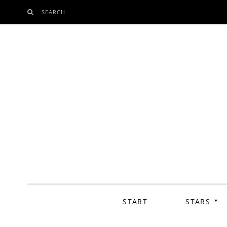
SEARCH
SKIP
TO
CONTENT
START
STARS