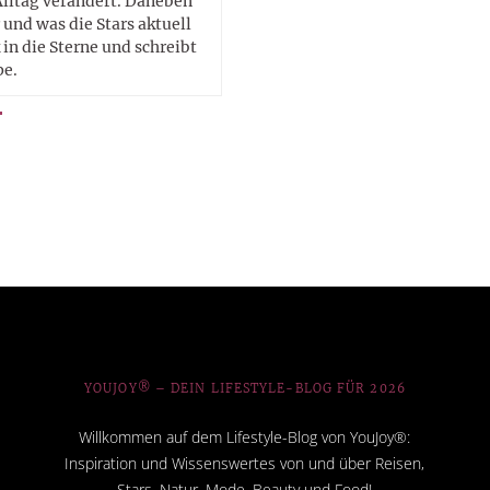
Alltag verändert. Daneben
 und was die Stars aktuell
in die Sterne und schreibt
pe.
YOUJOY® – DEIN LIFESTYLE-BLOG FÜR 2026
Willkommen auf dem Lifestyle-Blog von YouJoy®:
Inspiration und Wissenswertes von und über Reisen,
Stars, Natur, Mode, Beauty und Food!