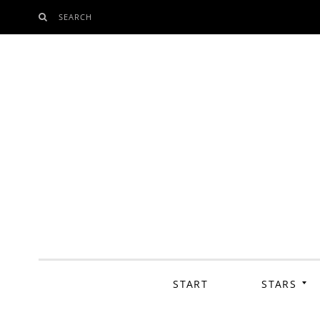
SEARCH
SKIP
TO
CONTENT
START
STARS