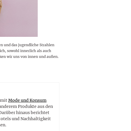
lustigen Sprüche helfen beim
Profi
Traumurlaub im
Start, Teilnehmer, Gagen und
BMI-Rechner für Frauen 2026
Ausblick für Frauen und
Gratulieren
schneeweißen Salzburger
Skandale
– Online-Rechner mit
Männer aller Sternzeichen
Land
hilfreichen Tipps
en und das jugendliche Strahlen
ich, sowohl innerlich als auch
rken wir uns von innen und außen.
e
 mit
Mode und Konsum
r anderem Produkte aus den
Darüber hinaus berichtet
Hotels und Nachhaltigkeit
en.