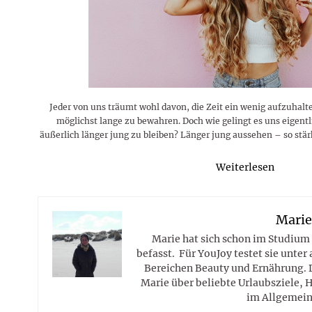
Rezepte
Erinnerungen für viele weitere
Sternzeichen
Stars 2026
dahintersteckt und was bei
MORE
Jahre
Plattformen zu beachten ist
MORE
MORE
MORE
MORE
MORE
Jeder von uns träumt wohl davon, die Zeit ein wenig aufzuhalt
möglichst lange zu bewahren. Doch wie gelingt es uns eigentl
äußerlich länger jung zu bleiben? Länger jung aussehen – so stä
Weiterlesen
Mari
Marie hat sich schon im Studium
befasst. Für YouJoy testet sie unte
Bereichen Beauty und Ernährung. 
Marie über beliebte Urlaubsziele, 
im Allgemein