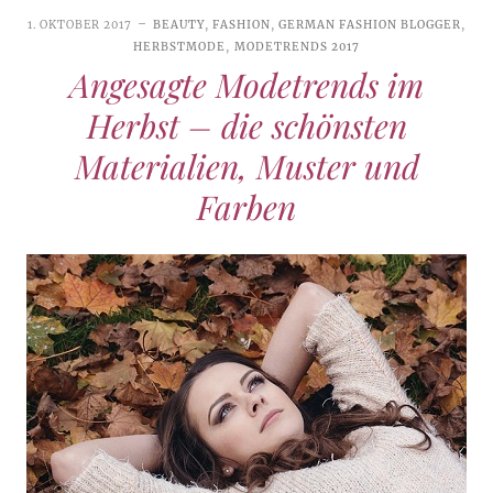
1. OKTOBER 2017
BEAUTY
,
FASHION
,
GERMAN FASHION BLOGGER
,
HERBSTMODE
,
MODETRENDS 2017
Angesagte Modetrends im
Herbst – die schönsten
Materialien, Muster und
Farben