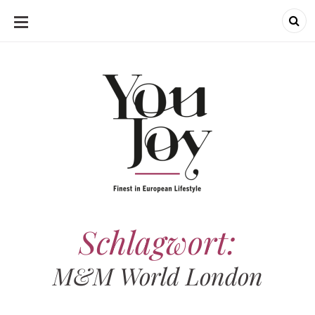
SKIP
TO
CONTENT
Schlagwort:
M&M World London