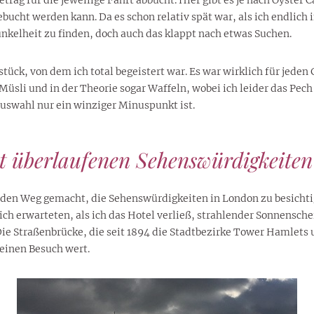
bucht werden kann. Da es schon relativ spät war, als ich endlich 
Dunkelheit zu finden, doch auch das klappt nach etwas Suchen.
ück, von dem ich total begeistert war. Es war wirklich für jeden
 Müsli und in der Theorie sogar Waffeln, wobei ich leider das Pec
Auswahl nur ein winziger Minuspunkt ist.
 überlaufenen Sehenswürdigkeiten
en Weg gemacht, die Sehenswürdigkeiten in London zu besichtigen.
ch erwarteten, als ich das Hotel verließ, strahlender Sonnensch
ie Straßenbrücke, die seit 1894 die Stadtbezirke Tower Hamlets 
 einen Besuch wert.