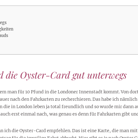
lustigen Sprüche helfen beim
Profi
Traumurlaub im
Start, Teilnehmer, Gagen und
BMI-Rechner für Frauen 2026
Ausblick für Frauen und
Gratulieren
schneeweißen Salzburger
Skandale
– Online-Rechner mit
Männer aller Sternzeichen
Land
hilfreichen Tipps
wegs
gkeiten
auds
d die Oyster-Card gut unterwegs
 dem man für 10 Pfund in die Londoner Innenstadt kommt. Von dor
nauer nach den Fahrkarten zu recherchieren. Das habe ich nämlic
 die in London leben ja total freundlich und so wurde mir dann au
uch erst einmal nach, was genau es denn für Fahrkarten gibt und
n ich die Oyster-Card empfehlen. Das ist eine Karte, die man mi
etrag für die jeweilige Fahrt abbucht. Hier gibt es je nach Oyster