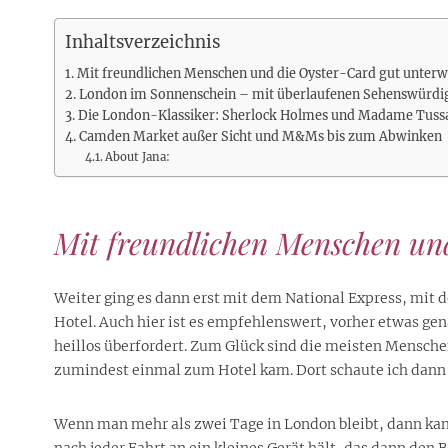
Rezepte
Erinnerungen für viele weitere
Sternzeichen
Stars 2026
dahintersteckt und was bei
MORE
Jahre
Plattformen zu beachten ist
Inhaltsverzeichnis
MORE
MORE
MORE
Mit freundlichen Menschen und die Oyster-Card gut unter
MORE
MORE
London im Sonnenschein – mit überlaufenen Sehenswürdi
Die London-Klassiker: Sherlock Holmes und Madame Tuss
Camden Market außer Sicht und M&Ms bis zum Abwinken
About Jana:
Mit freundlichen Menschen un
Weiter ging es dann erst mit dem National Express, mit
Hotel. Auch hier ist es empfehlenswert, vorher etwas ge
heillos überfordert. Zum Glück sind die meisten Menschen
zumindest einmal zum Hotel kam. Dort schaute ich dann a
Wenn man mehr als zwei Tage in London bleibt, dann kan
nach jeder Fahrt an ein kleines Gerät hält, das dann den B