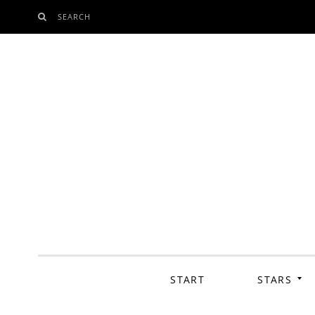
SEARCH
SKIP
TO
CONTENT
START
STARS