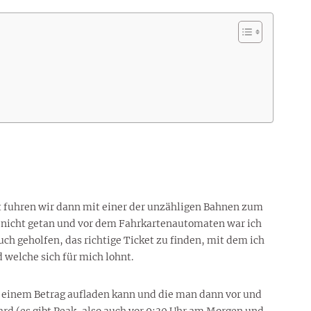
t fuhren wir dann mit einer der unzähligen Bahnen zum
h nicht getan und vor dem Fahrkartenautomaten war ich
ch geholfen, das richtige Ticket zu finden, mit dem ich
 welche sich für mich lohnt.
t einem Betrag aufladen kann und die man dann vor und
 Card (es gibt Peak, also auch vor 9:30 Uhr am Morgen und