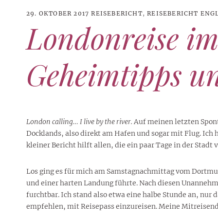
29. OKTOBER 2017
REISEBERICHT
,
REISEBERICHT ENG
Londonreise im
Geheimtipps u
London calling… I live by the river.
Auf meinen letzten Spont
Docklands, also direkt am Hafen und sogar mit Flug. Ich 
kleiner Bericht hilft allen, die ein paar Tage in der Stadt 
21. JUNI 2026
DANI KLIEBER NACKT
,
DANI KLIEBER
Los ging es für mich am Samstagnachmittag vom Dortmun
1. AUGUST 2026
GEBURTSTAGSFEIER
,
2. AUGUST 2026
NUDE
,
PROMI-ALARM
HOROSKOP
,
STAR-CHECK
,
HOROSKOP DER LIEBE
,
STARS
,
STYLE
,
,
12. JULI 2026
FASHION
,
LUXUSMODE
GEBURTSTAGSGESCHENKE
,
PARTY-TIPPS
9. JULI 2026
TRAVEL
und einer harten Landung führte. Nach diesen Unannehmli
STERNZEICHEN
,
TAGESHOROSKOP
STYLE-CHECK
,
WOCHENHOROSKOP
Leiser Stil? Wie Minimalismus
Tolle Torte zum Geburtstag –
Geburtstagsreisen statt
furchtbar. Ich stand also etwa eine halbe Stunde an, nur
Liebe-Wochenhoroskop 3. bis 9.
Dani Klieber – Alter, Wohnort
28. MAI 2026
DATING
,
TESTS
die lauteste Botschaft sendet
einfache Ideen und schnelle
Alltagstrott – schöne
empfehlen, mit Reisepass einzureisen. Meine Mitreisend
und Einkommen des TikTok-
August 2026 für alle
Casual Dating – was