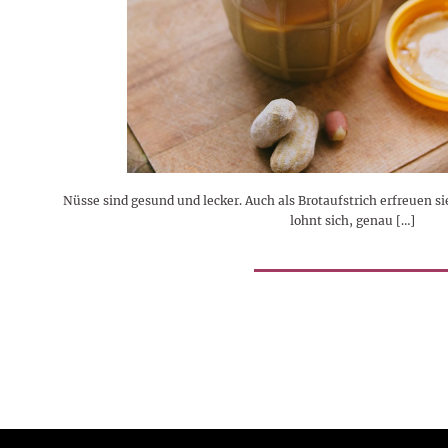
Rezepte
Erinnerungen für viele weitere
Sternzeichen
Stars 2026
dahintersteckt und was bei
MORE
Jahre
Plattformen zu beachten ist
MORE
MORE
MORE
MORE
MORE
Nüsse sind gesund und lecker. Auch als Brotaufstrich erfreuen sie
lohnt sich, genau […]