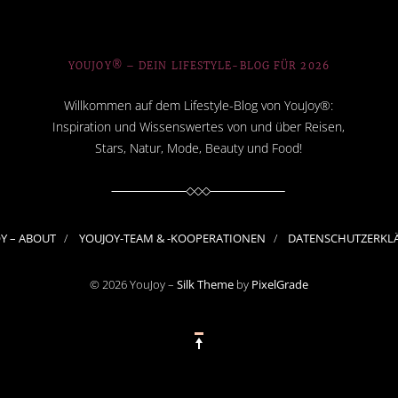
YOUJOY® – DEIN LIFESTYLE-BLOG FÜR 2026
Willkommen auf dem Lifestyle-Blog von YouJoy®:
Inspiration und Wissenswertes von und über Reisen,
Stars, Natur, Mode, Beauty und Food!
OY – ABOUT
YOUJOY-TEAM & -KOOPERATIONEN
DATENSCHUTZERKL
© 2026 YouJoy –
Silk Theme
by
PixelGrade