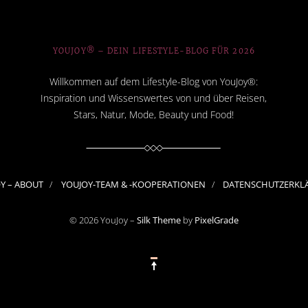
YOUJOY® – DEIN LIFESTYLE-BLOG FÜR 2026
Willkommen auf dem Lifestyle-Blog von YouJoy®:
Inspiration und Wissenswertes von und über Reisen,
Stars, Natur, Mode, Beauty und Food!
OY – ABOUT
YOUJOY-TEAM & -KOOPERATIONEN
DATENSCHUTZERKL
© 2026 YouJoy –
Silk Theme
by
PixelGrade