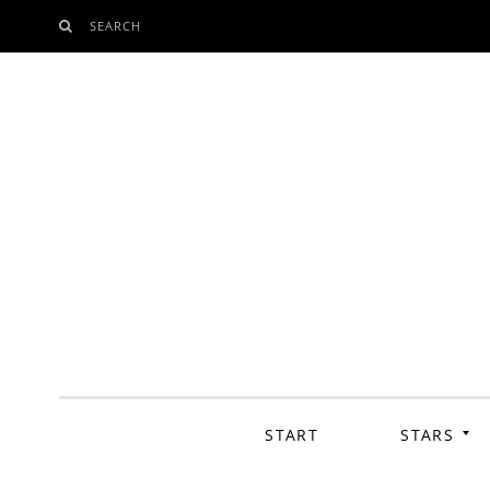
SEARCH
SKIP
TO
CONTENT
START
STARS