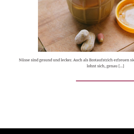
Rezepte
Erinnerungen für viele weitere
Sternzeichen
Stars 2026
dahintersteckt und was bei
MORE
Jahre
Plattformen zu beachten ist
MORE
MORE
MORE
MORE
MORE
Nüsse sind gesund und lecker. Auch als Brotaufstrich erfreuen sie
lohnt sich, genau […]