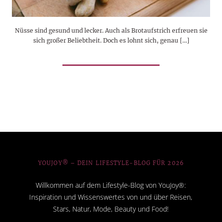
Nüsse sind gesund und lecker. Auch als Brotaufstrich erfreuen sie
sich großer Beliebtheit. Doch es lohnt sich, genau […]
YOUJOY® – DEIN LIFESTYLE-BLOG FÜR 2026
Willkommen auf dem Lifestyle-Blog von YouJoy®:
Inspiration und Wissenswertes von und über Reisen,
Stars, Natur, Mode, Beauty und Food!