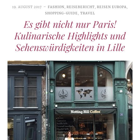
19. AUGUST 2017
FASHION
,
REISEBERICHT
,
REISEN EUROPA
,
SHOPPING-GUIDE
,
TRAVEL
Es gibt nicht nur Paris!
Kulinarische Highlights und
Sehenswürdigkeiten in Lille