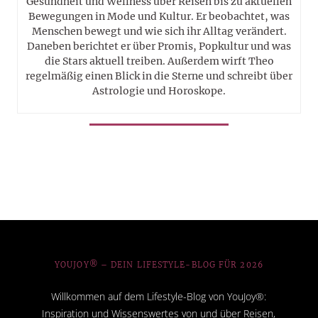
Gesundheit und Wellness über Reisen bis zu aktuellen
Bewegungen in Mode und Kultur. Er beobachtet, was
Menschen bewegt und wie sich ihr Alltag verändert.
Daneben berichtet er über Promis, Popkultur und was
die Stars aktuell treiben. Außerdem wirft Theo
regelmäßig einen Blick in die Sterne und schreibt über
Astrologie und Horoskope.
YOUJOY® – DEIN LIFESTYLE-BLOG FÜR 2026
Willkommen auf dem Lifestyle-Blog von YouJoy®:
Inspiration und Wissenswertes von und über Reisen,