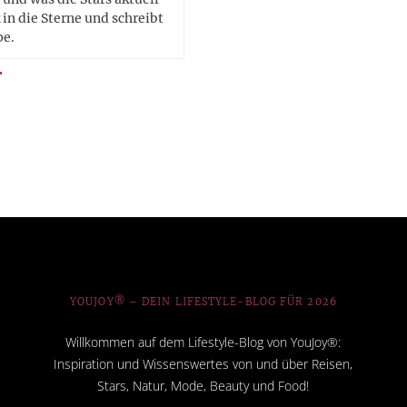
in die Sterne und schreibt
pe.
YOUJOY® – DEIN LIFESTYLE-BLOG FÜR 2026
Willkommen auf dem Lifestyle-Blog von YouJoy®:
Inspiration und Wissenswertes von und über Reisen,
Stars, Natur, Mode, Beauty und Food!