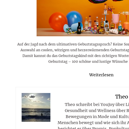
Rezepte
Erinnerungen für viele weitere
Sternzeichen
Stars 2026
dahintersteckt und was bei
MORE
Jahre
Plattformen zu beachten ist
MORE
MORE
MORE
MORE
MORE
Auf der Jagd nach dem ultimativen Geburtstagsspruch? Keine Sorg
Auswahl an coolen, witzigen und herzerwärmenden Geburtst
Damit kannst du das Geburtstagskind mit den richtigen Worte
Geburtstag – 100 schöne und lustige Wünsche f
Weiterlesen
Theo
Theo schreibt bei YouJoy über 
Gesundheit und Wellness über R
Bewegungen in Mode und Kultur
Menschen bewegt und wie sich ihr 
berichtet er über Promis, Popkultur