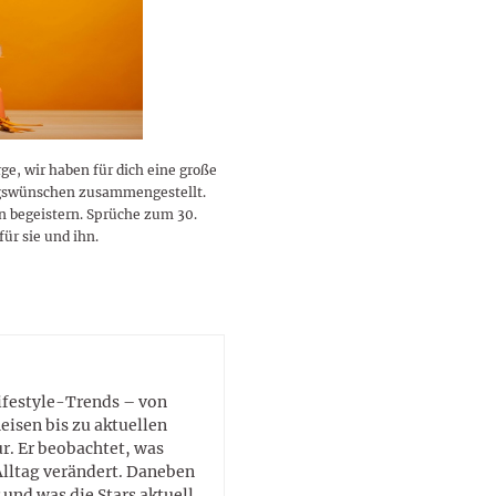
lustigen Sprüche helfen beim
Profi
Traumurlaub im
Start, Teilnehmer, Gagen und
BMI-Rechner für Frauen 2026
Ausblick für Frauen und
Gratulieren
schneeweißen Salzburger
Skandale
– Online-Rechner mit
Männer aller Sternzeichen
Land
hilfreichen Tipps
e, wir haben für dich eine große
agswünschen zusammengestellt.
n begeistern. Sprüche zum 30.
ür sie und ihn.
Lifestyle-Trends – von
eisen bis zu aktuellen
. Er beobachtet, was
Alltag verändert. Daneben
 und was die Stars aktuell