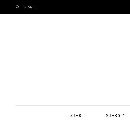
SEARCH
SKIP
TO
CONTENT
START
STARS