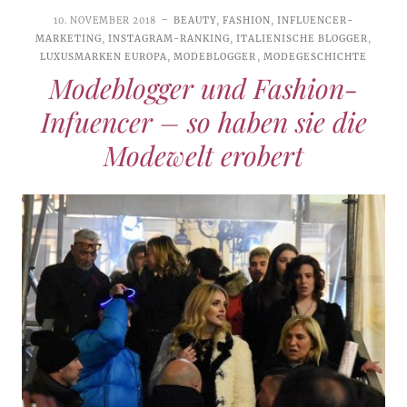
10. NOVEMBER 2018
BEAUTY
,
FASHION
,
INFLUENCER-
MARKETING
,
INSTAGRAM-RANKING
,
ITALIENISCHE BLOGGER
,
LUXUSMARKEN EUROPA
,
MODEBLOGGER
,
MODEGESCHICHTE
Modeblogger und Fashion-
Infuencer – so haben sie die
Modewelt erobert