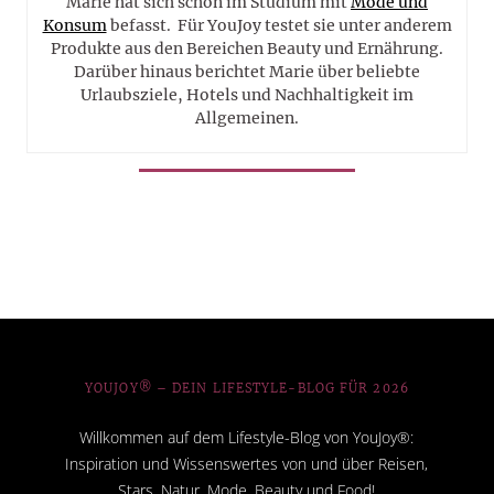
Marie hat sich schon im Studium mit
Mode und
Konsum
befasst. Für YouJoy testet sie unter anderem
Produkte aus den Bereichen Beauty und Ernährung.
Darüber hinaus berichtet Marie über beliebte
Urlaubsziele, Hotels und Nachhaltigkeit im
Allgemeinen.
YOUJOY® – DEIN LIFESTYLE-BLOG FÜR 2026
Willkommen auf dem Lifestyle-Blog von YouJoy®:
Inspiration und Wissenswertes von und über Reisen,
Stars, Natur, Mode, Beauty und Food!