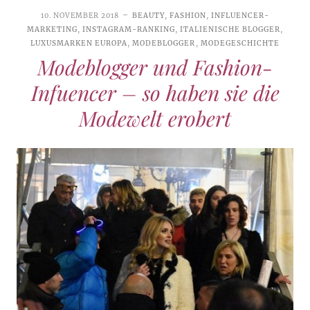
10. NOVEMBER 2018
BEAUTY
,
FASHION
,
INFLUENCER-
MARKETING
,
INSTAGRAM-RANKING
,
ITALIENISCHE BLOGGER
,
LUXUSMARKEN EUROPA
,
MODEBLOGGER
,
MODEGESCHICHTE
Modeblogger und Fashion-
Infuencer – so haben sie die
Modewelt erobert