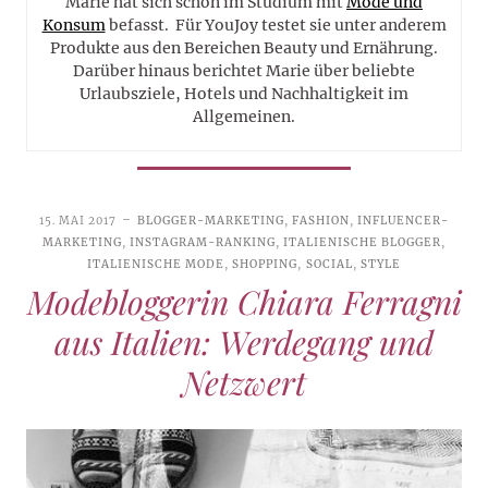
Marie hat sich schon im Studium mit
Mode und
Konsum
befasst. Für YouJoy testet sie unter anderem
Produkte aus den Bereichen Beauty und Ernährung.
Darüber hinaus berichtet Marie über beliebte
Urlaubsziele, Hotels und Nachhaltigkeit im
Allgemeinen.
15. MAI 2017
BLOGGER-MARKETING
,
FASHION
,
INFLUENCER-
MARKETING
,
INSTAGRAM-RANKING
,
ITALIENISCHE BLOGGER
,
ITALIENISCHE MODE
,
SHOPPING
,
SOCIAL
,
STYLE
Modebloggerin Chiara Ferragni
aus Italien: Werdegang und
Netzwert