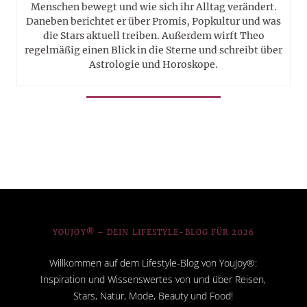
Menschen bewegt und wie sich ihr Alltag verändert.
Daneben berichtet er über Promis, Popkultur und was
die Stars aktuell treiben. Außerdem wirft Theo
regelmäßig einen Blick in die Sterne und schreibt über
Astrologie und Horoskope.
YOUJOY® – DEIN LIFESTYLE-BLOG FÜR 2026
Willkommen auf dem Lifestyle-Blog von YouJoy®:
Inspiration und Wissenswertes von und über Reisen,
Stars, Natur, Mode, Beauty und Food!