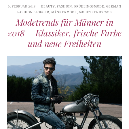
6. FEBRUAR 2018
BEAUTY
,
FASHION
,
FRÜHLINGSMODE
,
GERMAN
FASHION BLOGGER
,
MÄNNERMODE
,
MODETRENDS 2018
Modetrends für Männer in
2018 – Klassiker, frische Farbe
und neue Freiheiten