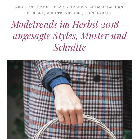
20. OKTOBER 2018
BEAUTY
,
FASHION
,
GERMAN FASHION
BLOGGER
,
MODETRENDS 2018
,
TRENDFARBEN
Modetrends im Herbst 2018 –
angesagte Styles, Muster und
Schnitte