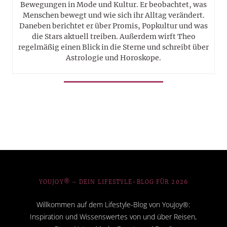
Bewegungen in Mode und Kultur. Er beobachtet, was
Menschen bewegt und wie sich ihr Alltag verändert.
Daneben berichtet er über Promis, Popkultur und was
die Stars aktuell treiben. Außerdem wirft Theo
regelmäßig einen Blick in die Sterne und schreibt über
Astrologie und Horoskope.
YOUJOY® – DEIN LIFESTYLE-BLOG FÜR 2026
Willkommen auf dem Lifestyle-Blog von YouJoy®:
Inspiration und Wissenswertes von und über Reisen,