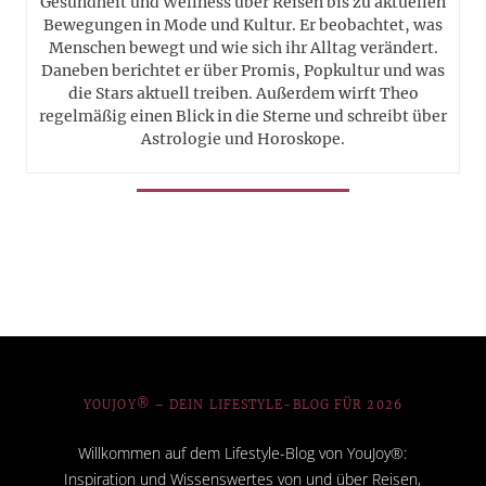
Gesundheit und Wellness über Reisen bis zu aktuellen
Bewegungen in Mode und Kultur. Er beobachtet, was
Menschen bewegt und wie sich ihr Alltag verändert.
Daneben berichtet er über Promis, Popkultur und was
die Stars aktuell treiben. Außerdem wirft Theo
regelmäßig einen Blick in die Sterne und schreibt über
Astrologie und Horoskope.
YOUJOY® – DEIN LIFESTYLE-BLOG FÜR 2026
Willkommen auf dem Lifestyle-Blog von YouJoy®:
Inspiration und Wissenswertes von und über Reisen,