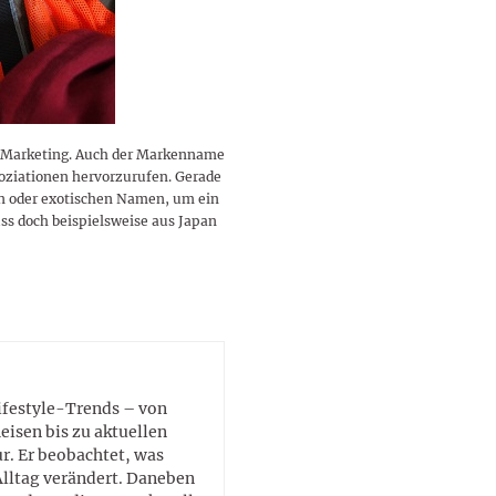
lustigen Sprüche helfen beim
Profi
Traumurlaub im
Start, Teilnehmer, Gagen und
BMI-Rechner für Frauen 2026
Ausblick für Frauen und
Gratulieren
schneeweißen Salzburger
Skandale
– Online-Rechner mit
Männer aller Sternzeichen
Land
hilfreichen Tipps
n Marketing. Auch der Markenname
soziationen hervorzurufen. Gerade
n oder exotischen Namen, um ein
 doch beispielsweise aus Japan
Lifestyle-Trends – von
eisen bis zu aktuellen
. Er beobachtet, was
Alltag verändert. Daneben