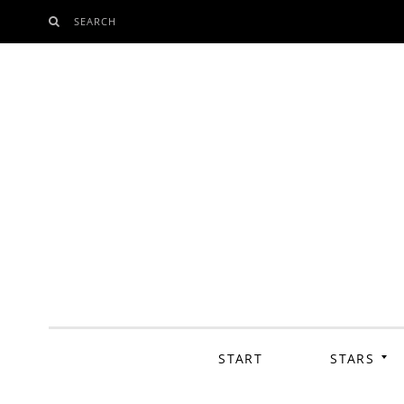
SEARCH
SKIP
TO
CONTENT
START
STARS