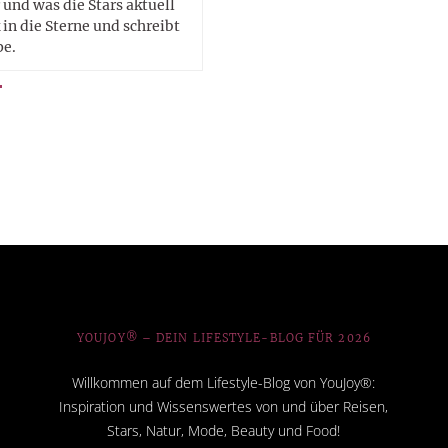
 und was die Stars aktuell
in die Sterne und schreibt
pe.
YOUJOY® – DEIN LIFESTYLE-BLOG FÜR 2026
Willkommen auf dem Lifestyle-Blog von YouJoy®:
Inspiration und Wissenswertes von und über Reisen,
Stars, Natur, Mode, Beauty und Food!