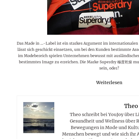
Rezepte
Erinnerungen für viele weitere
Sternzeichen
Stars 2026
dahintersteckt und was bei
MORE
Jahre
Plattformen zu beachten ist
MORE
MORE
MORE
MORE
MORE
Das Made in …-Label ist ein starkes Argument im internationale
lässt sich geschickt einsetzen, um bei den Kunden bestimmte As
im Modebereich spielen Unternehmen bewusst mit ausländische
bestimmtes Image zu erreichen. Die Marke Superdry 極度乾燥 muss
sein, oder?
Weiterlesen
Theo
Theo schreibt bei YouJoy über 
Gesundheit und Wellness über R
Bewegungen in Mode und Kultur
Menschen bewegt und wie sich ihr 