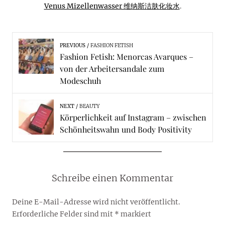
Venus Mizellenwasser 维纳斯洁肤化妆水
.
PREVIOUS
FASHION FETISH
Fashion Fetish: Menorcas Avarques –
von der Arbeitersandale zum
Modeschuh
NEXT
BEAUTY
Körperlichkeit auf Instagram – zwischen
Schönheitswahn und Body Positivity
Schreibe einen Kommentar
Deine E-Mail-Adresse wird nicht veröffentlicht.
Erforderliche Felder sind mit
*
markiert