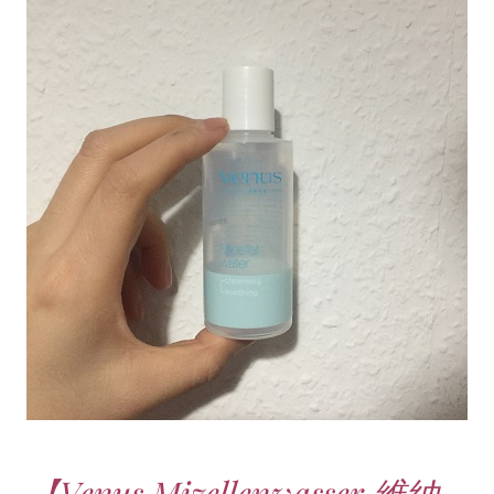
【Venus Mizellenwasser 维纳