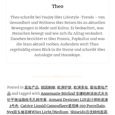
Theo
Theo schreibt bei YouJoy über Lifestyle-Trends – von
Gesundheit und Wellness über Reisen bis zu aktuellen
Bewegungen in Mode und Kultur. Er beobachtet, was
Menschen bewegt und wie sich ihr Alltag verändert.
Daneben berichtet er über Promis, Popkultur und was
die Stars aktuell treiben. Außerdem wirft Theo
regelmäßig einen Blick in die Sterne und schreibt über
Astrologie und Horoskope.
Posted in
底妆产品
,
德国购物
,
欧洲护肤
,
欧洲美妆
,
眼妆唇妆产
品
and tagged with
Annemarie Börlind 安娜柏林涂抹式水光
针平衡油脂收毛孔精华素
,
Armani Designer Lift设计师粉底液
2号色
,
Catrice Liquid Camouflage遮瑕棒 010 Porcellain
,
Nyx双头修容棒WS01 Light/Medium
,
Shiseido百优精纯面霜
,