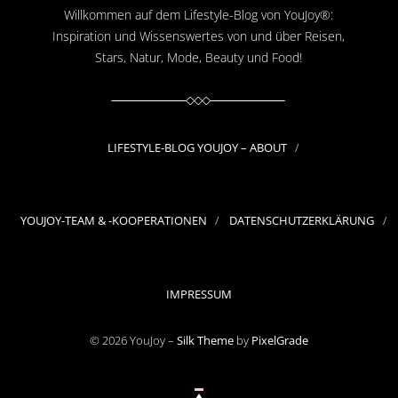
Willkommen auf dem Lifestyle-Blog von YouJoy®:
Inspiration und Wissenswertes von und über Reisen,
Stars, Natur, Mode, Beauty und Food!
LIFESTYLE-BLOG YOUJOY – ABOUT
YOUJOY-TEAM & -KOOPERATIONEN
DATENSCHUTZERKLÄRUNG
IMPRESSUM
© 2026 YouJoy –
Silk Theme
by
PixelGrade