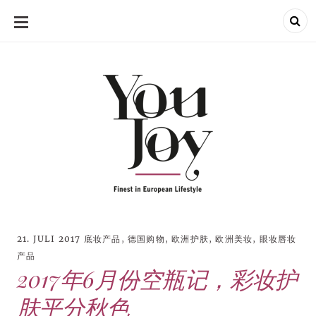
SKIP
TO
CONTENT
21. JULI 2017
底妆产品
,
德国购物
,
欧洲护肤
,
欧洲美妆
,
眼妆唇妆
产品
2017年6月份空瓶记，彩妆护
肤平分秋色