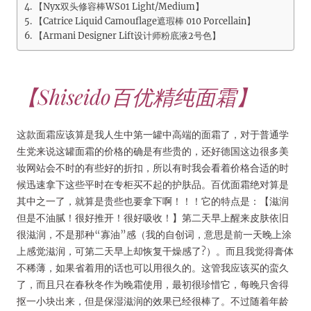
【Nyx双头修容棒WS01 Light/Medium】
【Catrice Liquid Camouflage遮瑕棒 010 Porcellain】
【Armani Designer Lift设计师粉底液2号色】
【Shiseido百优精纯面霜】
这款面霜应该算是我人生中第一罐中高端的面霜了，对于普通学
生党来说这罐面霜的价格的确是有些贵的，还好德国这边很多美
妆网站会不时的有些好的折扣，所以有时我会看着价格合适的时
候迅速拿下这些平时在专柜买不起的护肤品。百优面霜绝对算是
其中之一了，就算是贵些也要拿下啊！！！它的特点是：【滋润
但是不油腻！很好推开！很好吸收！】第二天早上醒来皮肤依旧
很滋润，不是那种“寡油”感（我的自创词，意思是前一天晚上涂
上感觉滋润，可第二天早上却恢复干燥感了?）。而且我觉得膏体
不稀薄，如果省着用的话也可以用很久的。这管我应该买的蛮久
了，而且只在春秋冬作为晚霜使用，最初很珍惜它，每晚只舍得
抠一小块出来，但是保湿滋润的效果已经很棒了。不过随着年龄