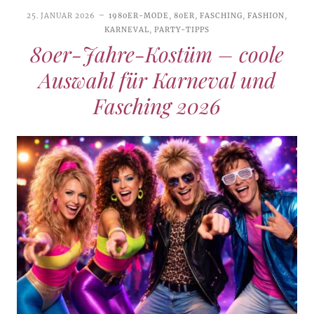
25. JANUAR 2026
1980ER-MODE
,
80ER
,
FASCHING
,
FASHION
,
KARNEVAL
,
PARTY-TIPPS
80er-Jahre-Kostüm – coole
Auswahl für Karneval und
Fasching 2026