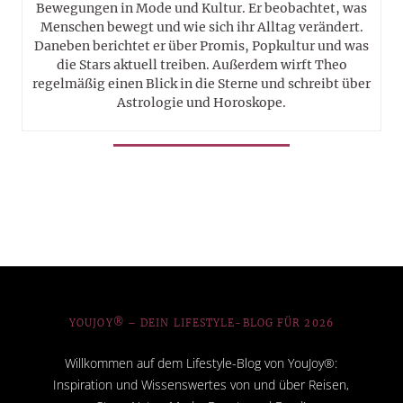
Bewegungen in Mode und Kultur. Er beobachtet, was
Menschen bewegt und wie sich ihr Alltag verändert.
Daneben berichtet er über Promis, Popkultur und was
die Stars aktuell treiben. Außerdem wirft Theo
regelmäßig einen Blick in die Sterne und schreibt über
Astrologie und Horoskope.
YOUJOY® – DEIN LIFESTYLE-BLOG FÜR 2026
Willkommen auf dem Lifestyle-Blog von YouJoy®:
Inspiration und Wissenswertes von und über Reisen,