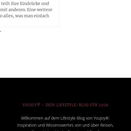
d teilt ihre Eindrücke und
mit anderen. Eine weitere
so alles, was man einfach
YOUJOY® – DEIN LIFESTYLE-BLOG FÜR 2026
Willkommen auf dem Lifestyle-Blog von YouJoy®:
Inspiration und Wissenswertes von und über Reisen,