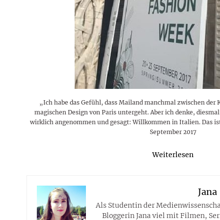
Rezepte
Erinnerungen für viele weitere
Sternzeichen
Stars 2026
dahintersteckt und was bei
MORE
Jahre
Plattformen zu beachten ist
MORE
MORE
MORE
MORE
MORE
„Ich habe das Gefühl, dass Mailand manchmal zwischen der K
magischen Design von Paris untergeht. Aber ich denke, diesma
wirklich angenommen und gesagt: Willkommen in Italien. Das is
September 2017
Weiterlesen
Jana
Als Studentin der Medienwissenschaf
Bloggerin Jana viel mit Filmen, Ser