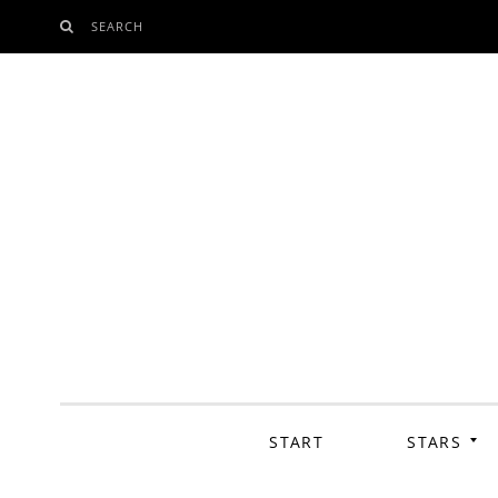
SEARCH
SKIP
TO
CONTENT
START
STARS