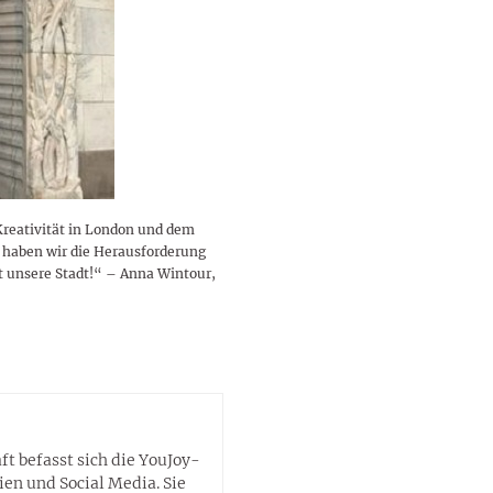
lustigen Sprüche helfen beim
Profi
Traumurlaub im
Start, Teilnehmer, Gagen und
BMI-Rechner für Frauen 2026
Ausblick für Frauen und
Gratulieren
schneeweißen Salzburger
Skandale
– Online-Rechner mit
Männer aller Sternzeichen
Land
hilfreichen Tipps
reativität in London und dem
l haben wir die Herausforderung
t unsere Stadt!“ – Anna Wintour,
t befasst sich die YouJoy-
ien und Social Media. Sie