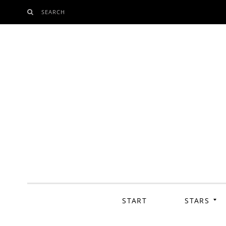
SEARCH
SKIP
TO
CONTENT
START
STARS