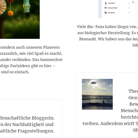
lustigen Sprüche helfen beim
Profi
Traumurlaub im
Start, Teilnehmer, Gagen und
BMI-Rechner für Frauen 2026
Ausblick für Frauen und
Gratulieren
schneeweißen Salzburger
Skandale
– Online-Rechner mit
Männer aller Sternzeichen
Land
hilfreichen Tipps
Viele Bio-Fans haben längst von 
aus biologischer Herstellung. Es
Biomarkt. Wir haben uns das A
loh
t, sondern auch unserem Planeten
rstaunlich, wie viel Spaß es macht,
nander verbinden. Das Sommerfest
tige Partyideen gibt es hier –
sind so einfach.
Theo
Gesu
Bew
Mensche
berichte
idenschaftliche Bloggerin.
treiben. Außerdem wirft T
en der Nachhaltigkeit und
üb
aftliche Fragestellungen.