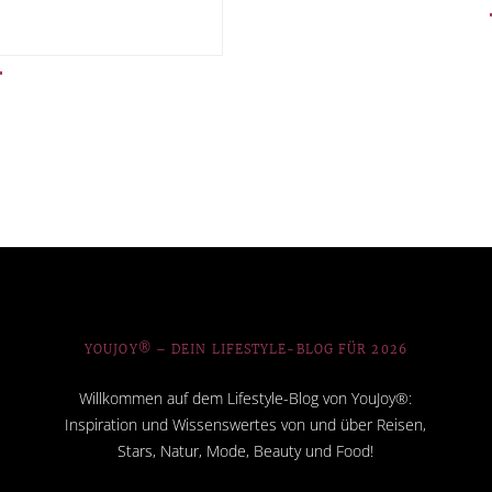
YOUJOY® – DEIN LIFESTYLE-BLOG FÜR 2026
Willkommen auf dem Lifestyle-Blog von YouJoy®:
Inspiration und Wissenswertes von und über Reisen,
Stars, Natur, Mode, Beauty und Food!