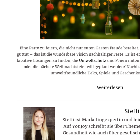
Rezepte
Erinnerungen für viele weitere
Sternzeichen
Stars 2026
dahintersteckt und was bei
MORE
Jahre
Plattformen zu beachten ist
MORE
MORE
MORE
MORE
MORE
Eine Party zu feiern, die nicht nur euren Gästen Freude bereite
guttut – das ist die wunderbare Vision nachhaltiger Feste. Es ist e
kreative Lösungen zu finden, die
Umweltschutz
und Feiern mitei
oder die nächste Weihnachtsfeier will geplant werden? Nachhal
umweltfreundliche Deko, Spiele und Geschenke 
Weiterlesen
Steffi
Steffi ist Marketingexpertin und le
Auf YouJoy schreibt sie über Them
Gesundheit wie auch über gesellsch