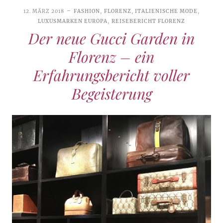
12. MÄRZ 2018
FASHION
,
FLORENZ
,
ITALIENISCHE MODE
,
LUXUSMARKEN EUROPA
,
REISEBERICHT FLORENZ
Der neue Gucci Garden in
Florenz – ein
Erfahrungsbericht voller
Begeisterung