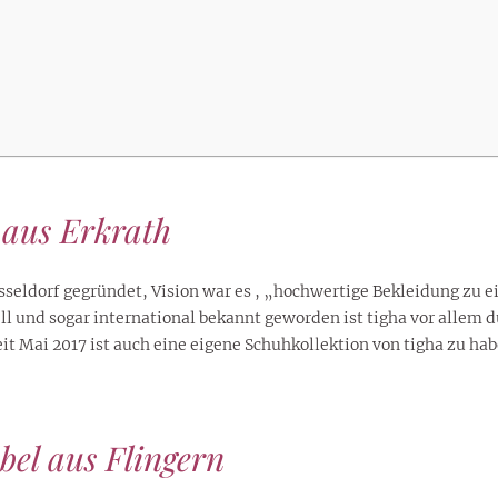
lustigen Sprüche helfen beim
Profi
Traumurlaub im
Start, Teilnehmer, Gagen und
BMI-Rechner für Frauen 2026
Ausblick für Frauen und
Gratulieren
schneeweißen Salzburger
Skandale
– Online-Rechner mit
Männer aller Sternzeichen
Land
hilfreichen Tipps
 aus Erkrath
seldorf gegründet, Vision war es , „hochwertige Bekleidung zu 
ll und sogar international bekannt geworden ist tigha vor allem 
it Mai 2017 ist auch eine eigene Schuhkollektion von tigha zu ha
el aus Flingern