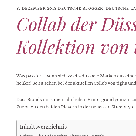
8. DEZEMBER 2018
DEUTSCHE BLOGGER
,
DEUTSCHE LA
Collab der Düss
Kollektion von
Was passiert, wenn sich zwei sehr coole Marken aus ein
heißer! So zu sehen bei der aktuellen Collab von tigha 
Dass Brands mit einem ähnlichen Hintergrund gemeinsame 
21. JUNI 2026
DANI KLIEBER NACKT
,
DANI KLIEBER
Zuerst zu den beiden Playern in der neuesten Streetstyle
1. AUGUST 2026
GEBURTSTAGSFEIER
,
2. AUGUST 2026
NUDE
,
PROMI-ALARM
HOROSKOP
,
STAR-CHECK
,
HOROSKOP DER LIEBE
,
STARS
,
STYLE
,
,
12. JULI 2026
FASHION
,
LUXUSMODE
GEBURTSTAGSGESCHENKE
,
PARTY-TIPPS
9. JULI 2026
TRAVEL
STERNZEICHEN
,
TAGESHOROSKOP
STYLE-CHECK
,
WOCHENHOROSKOP
Leiser Stil? Wie Minimalismus
Tolle Torte zum Geburtstag –
Geburtstagsreisen statt
Liebe-Wochenhoroskop 3. bis 9.
Dani Klieber – Alter, Wohnort
28. MAI 2026
DATING
,
TESTS
Inhaltsverzeichnis
die lauteste Botschaft sendet
einfache Ideen und schnelle
Alltagstrott – schöne
und Einkommen des TikTok-
August 2026 für alle
Casual Dating – was