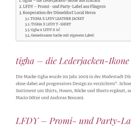
Rezepte
Erinnerungen für viele weitere
tigha – die Lederjacken-Ikone aus Erkrath
Sternzeichen
Stars 2026
dahintersteckt und was bei
MORE
LFDY – Promi- und Party-Label aus Flingern
Jahre
Plattformen zu beachten ist
Kooperation der Düsseldorf Local Heros
MORE
MORE
MORE
TIGHA X LFDY LEATHER JACKET
MORE
MORE
TIGHA X LFDY T-SHIRT
tigha x LFDY it is!
Gemeinsame Sache mit eigenem Label:
tigha – die Lederjacken-Ikone
Die Marke tigha wurde im Jahr 2009 in der Modestadt Düs
ohne dabei auf progressives Design zu verzichten“. Schne
Sortiment um Shirts, Hosen, Röcke und Shorts ergänzt, se
Mario Götze und Andreas Bourani.
LFDY – Promi- und Party-Lab