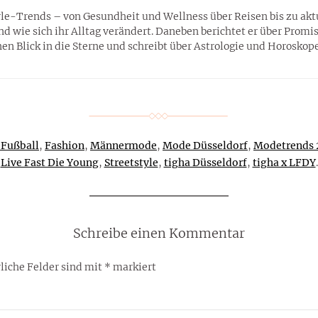
tyle-Trends – von Gesundheit und Wellness über Reisen bis zu ak
wie sich ihr Alltag verändert. Daneben berichtet er über Promis,
n Blick in die Sterne und schreibt über Astrologie und Horoskope
 Fußball
,
Fashion
,
Männermode
,
Mode Düsseldorf
,
Modetrends 
Live Fast Die Young
,
Streetstyle
,
tigha Düsseldorf
,
tigha x LFDY
.
Schreibe einen Kommentar
liche Felder sind mit
*
markiert