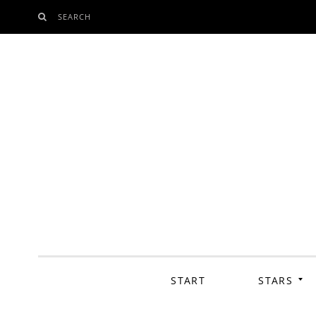
SEARCH
SKIP
TO
CONTENT
START
STARS