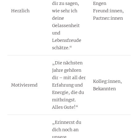
dir zu sagen,
Engen
Herzlich
wie sehr ich
Freund:innen,
deine
Partner:innen
Gelassenheit
und
Lebensfreude
schätze.“
„Die nächsten
Jahre gehören
dir – mit all der
Kolleg:innen,
Motivierend
Erfahrung und
Bekannten
Energie, die du
mitbringst.
Alles Gute!“
„Erinnerst du
dich noch an
unsere