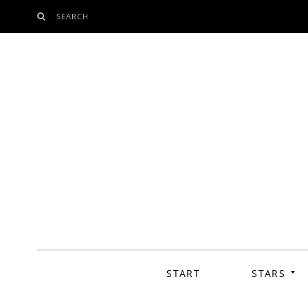
SEARCH
SKIP
TO
CONTENT
START
STARS