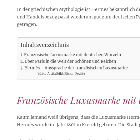
Rezepte
Erinnerungen für viele weitere
Sternzeichen
Stars 2026
dahintersteckt und was bei
MORE
Jahre
In der griechischen Mythologie ist Hermes bekanntlich d
Plattformen zu beachten ist
MORE
und Handelsbezug passt wiederum gut zum deutschen Pa
MORE
MORE
MORE
getragen.
MORE
Inhaltsverzeichnis
Französische Luxusmarke mit deutschen Wurzeln
Über Paris in die Welt der Schönen und Reichen
Hermès – Aussprache der französischen Luxusmarke
Artikelbild: Flickr | Rechte
Französische Luxusmarke mit 
Kaum jemand weiß übrigens, dass die Luxusmarke Hermès 
Hermès wurde im Jahr 1801 in Krefeld geboren. Die Stadt 