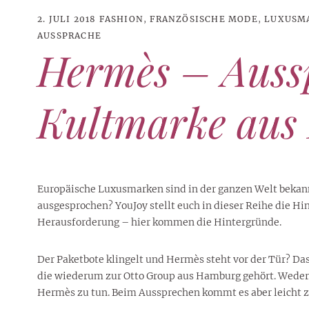
2. JULI 2018
FASHION
,
FRANZÖSISCHE MODE
,
LUXUSM
AUSSPRACHE
Hermès – Auss
Kultmarke aus 
Europäische Luxusmarken sind in der ganzen Welt bekan
ausgesprochen? YouJoy stellt euch in dieser Reihe die Hi
Herausforderung – hier kommen die Hintergründe.
21. JUNI 2026
DANI KLIEBER NACKT
,
DANI KLIEBER
1. AUGUST 2026
GEBURTSTAGSFEIER
,
2. AUGUST 2026
NUDE
,
PROMI-ALARM
HOROSKOP
,
STAR-CHECK
,
HOROSKOP DER LIEBE
,
STARS
,
STYLE
,
,
12. JULI 2026
FASHION
,
LUXUSMODE
GEBURTSTAGSGESCHENKE
,
PARTY-TIPPS
9. JULI 2026
TRAVEL
Der Paketbote klingelt und Hermès steht vor der Tür? Das
STERNZEICHEN
,
TAGESHOROSKOP
STYLE-CHECK
,
WOCHENHOROSKOP
Leiser Stil? Wie Minimalismus
Tolle Torte zum Geburtstag –
Geburtstagsreisen statt
die wiederum zur Otto Group aus Hamburg gehört. Weder
Liebe-Wochenhoroskop 3. bis 9.
Dani Klieber – Alter, Wohnort
28. MAI 2026
DATING
,
TESTS
die lauteste Botschaft sendet
einfache Ideen und schnelle
Alltagstrott – schöne
Hermès zu tun. Beim Aussprechen kommt es aber leicht 
und Einkommen des TikTok-
August 2026 für alle
Casual Dating – was