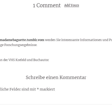
1 Comment
Add Yours
/madamebaguette.tumblr.vom
werden Sie interessante Informationen und Pu
ige Forschungsergebnisse.
an der VHS Krefeld und Buchautor
Schreibe einen Kommentar
liche Felder sind mit
*
markiert