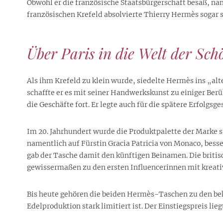
Obwohl er die französische Staatsbürgerschaft besaß, n
französischen Krefeld absolvierte Thierry Hermès sogar 
Über Paris in die Welt der Sc
Als ihm Krefeld zu klein wurde, siedelte Hermès ins „alt
schaffte er es mit seiner Handwerkskunst zu einiger Ber
die Geschäfte fort. Er legte auch für die spätere Erfolgs
Im 20. Jahrhundert wurde die Produktpalette der Marke
namentlich auf Fürstin Gracia Patricia von Monaco, bess
gab der Tasche damit den künftigen Beinamen. Die britis
gewissermaßen zu den ersten Influencerinnen mit kreati
Bis heute gehören die beiden Hermès-Taschen zu den bek
Edelproduktion stark limitiert ist. Der Einstiegspreis lieg