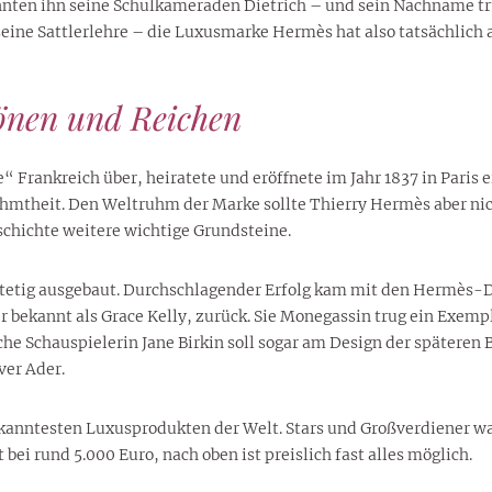
annten ihn seine Schulkameraden Dietrich – und sein Nachname tr
seine Sattlerlehre – die Luxusmarke Hermès hat also tatsächlich 
hönen und Reichen
e“ Frankreich über, heiratete und eröffnete im Jahr 1837 in Paris
ühmtheit. Den Weltruhm der Marke sollte Thierry Hermès aber nic
geschichte weitere wichtige Grundsteine.
 stetig ausgebaut. Durchschlagender Erfolg kam mit den Hermès-
er bekannt als Grace Kelly, zurück. Sie Monegassin trug ein Exem
che Schauspielerin Jane Birkin soll sogar am Design der späteren
ver Ader.
anntesten Luxusprodukten der Welt. Stars und Großverdiener wa
t bei rund 5.000 Euro, nach oben ist preislich fast alles möglich.