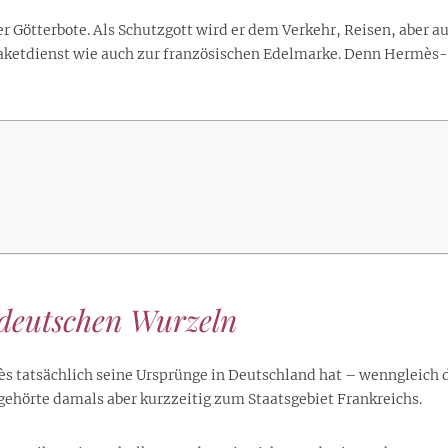
lustigen Sprüche helfen beim
Profi
Traumurlaub im
Start, Teilnehmer, Gagen und
BMI-Rechner für Frauen 2026
Ausblick für Frauen und
er Götterbote. Als Schutzgott wird er dem Verkehr, Reisen, aber 
Gratulieren
schneeweißen Salzburger
Skandale
– Online-Rechner mit
Männer aller Sternzeichen
ketdienst wie auch zur französischen Edelmarke. Denn Hermès-
Land
hilfreichen Tipps
deutschen Wurzeln
tatsächlich seine Ursprünge in Deutschland hat – wenngleich d
gehörte damals aber kurzzeitig zum Staatsgebiet Frankreichs.