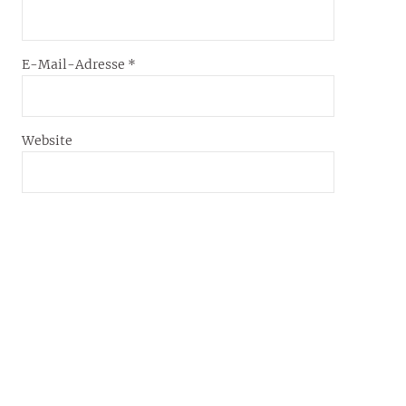
E-Mail-Adresse
*
Website
Name, E-Mail-Adresse und Website in diesem
Browser für meinen nächsten Kommentar speichern.